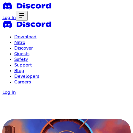
Log In
Download
Nitro
Discover
Quests
Safety
Support
Blog
Developers
Careers
Log In