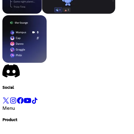
Social
Menu
Product