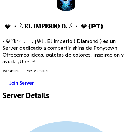
💎 ・ 𓆩 𝐄𝐋 𝐈𝐌𝐏𝐄𝐑𝐈𝐎 𝐃. 𓆪 ・ 💎 (PT)
•💎꒷꒥︶﹒ . ¡💎! . El imperio ( Diamond ) es un
Server dedicado a compartir skins de Ponytown.
Ofrecemos ideas, paletas de colores, inspiracion y
ayuda ¡Unete!
151 Online
1,796 Members
Join Server
Server Details