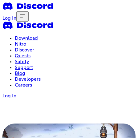
Log In
Download
Nitro
Discover
Quests
Safety
Support
Blog
Developers
Careers
Log In