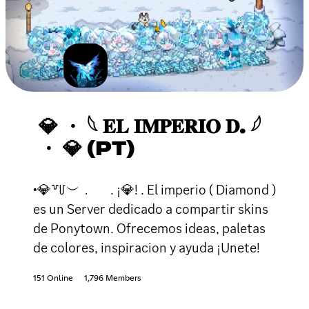
💎 ・ 𓆩 𝐄𝐋 𝐈𝐌𝐏𝐄𝐑𝐈𝐎 𝐃. 𓆪
・ 💎 (PT)
•💎꒷꒥︶﹒ . ¡💎! . El imperio ( Diamond )
es un Server dedicado a compartir skins
de Ponytown. Ofrecemos ideas, paletas
de colores, inspiracion y ayuda ¡Unete!
151 Online
1,796 Members