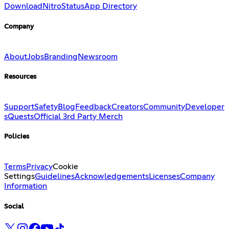
Download
Nitro
Status
App Directory
Company
About
Jobs
Branding
Newsroom
Resources
Support
Safety
Blog
Feedback
Creators
Community
Developer
s
Quests
Official 3rd Party Merch
Policies
Terms
Privacy
Cookie
Settings
Guidelines
Acknowledgements
Licenses
Company
Information
Social