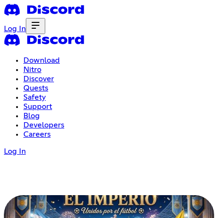
Log In
Download
Nitro
Discover
Quests
Safety
Support
Blog
Developers
Careers
Log In