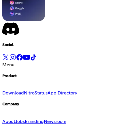
Social
Menu
Product
Download
Nitro
Status
App Directory
Company
About
Jobs
Branding
Newsroom