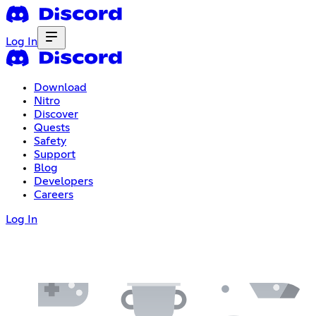
Log In
Download
Nitro
Discover
Quests
Safety
Support
Blog
Developers
Careers
Log In