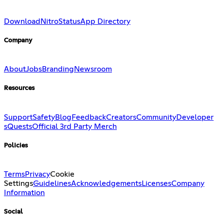
Download
Nitro
Status
App Directory
Company
About
Jobs
Branding
Newsroom
Resources
Support
Safety
Blog
Feedback
Creators
Community
Developer
s
Quests
Official 3rd Party Merch
Policies
Terms
Privacy
Cookie
Settings
Guidelines
Acknowledgements
Licenses
Company
Information
Social