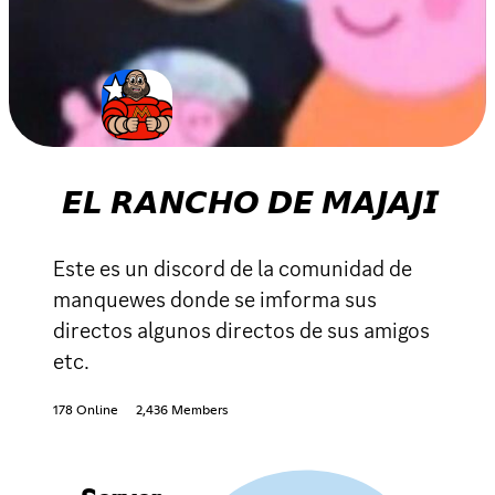
𝙀𝙇 𝙍𝘼𝙉𝘾𝙃𝙊 𝘿𝙀 𝙈𝘼𝙅𝘼𝙅𝙄
Este es un discord de la comunidad de
manquewes donde se imforma sus
directos algunos directos de sus amigos
etc.
178 Online
2,436 Members