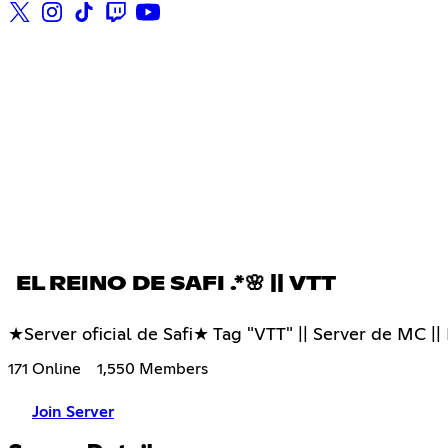
EL REINO DE SAFI .*🌸 || VTT
★Server oficial de Safi★ Tag "VTT" || Server de MC || 
171 Online
1,550 Members
Join Server