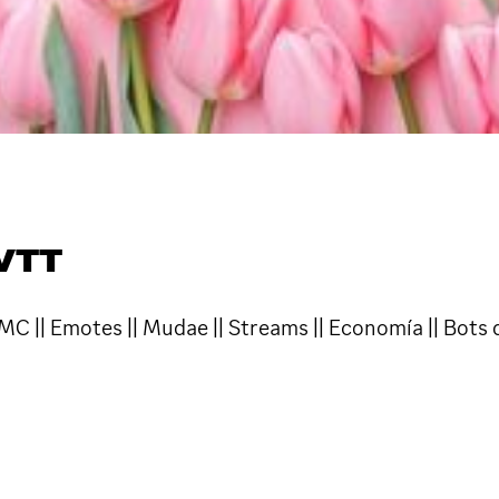
 VTT
MC || Emotes || Mudae || Streams || Economía || Bots d