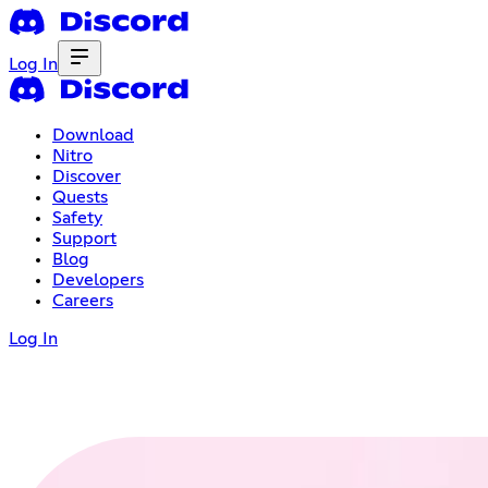
Log In
Download
Nitro
Discover
Quests
Safety
Support
Blog
Developers
Careers
Log In