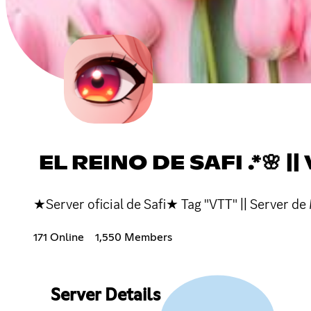
EL REINO DE SAFI .*🌸 ||
★Server oficial de Safi★ Tag "VTT" || Server de 
171 Online
1,550 Members
Server Details