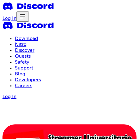
Log In
Download
Nitro
Discover
Quests
Safety
Support
Blog
Developers
Careers
Log In