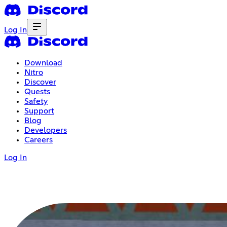
Log In
Download
Nitro
Discover
Quests
Safety
Support
Blog
Developers
Careers
Log In