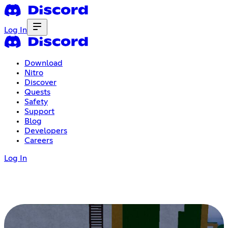
Log In
Download
Nitro
Discover
Quests
Safety
Support
Blog
Developers
Careers
Log In