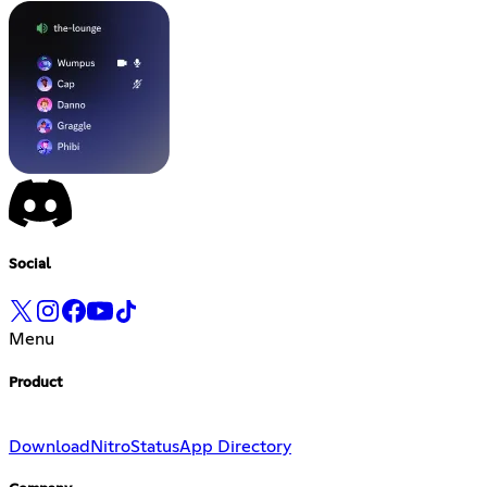
Social
Menu
Product
Download
Nitro
Status
App Directory