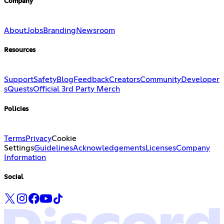
Company
About
Jobs
Branding
Newsroom
Resources
Support
Safety
Blog
Feedback
Creators
Community
Developer
s
Quests
Official 3rd Party Merch
Policies
Terms
Privacy
Cookie
Settings
Guidelines
Acknowledgements
Licenses
Company
Information
Social