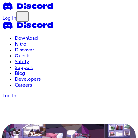
Log In
Download
Nitro
Discover
Quests
Safety
Support
Blog
Developers
Careers
Log In