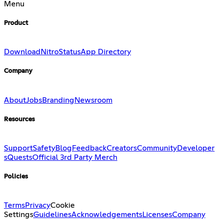
Menu
Product
Download
Nitro
Status
App Directory
Company
About
Jobs
Branding
Newsroom
Resources
Support
Safety
Blog
Feedback
Creators
Community
Developer
s
Quests
Official 3rd Party Merch
Policies
Terms
Privacy
Cookie
Settings
Guidelines
Acknowledgements
Licenses
Company