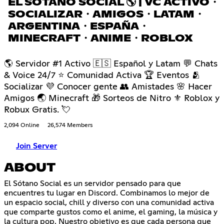
EL SÓTANO SOCIAL 🌎 | VC ACTIVO・
SOCIALIZAR・AMIGOS・LATAM・
ARGENTINA・ESPAÑA・
MINECRAFT・ANIME・ROBLOX
🌎 Servidor #1 Activo 🇪🇸 Español y Latam 💬 Chats
& Voice 24/7 ⭐ Comunidad Activa 🏆 Eventos 🫂
Socializar 💜 Conocer gente 👥 Amistades 🌸 Hacer
Amigos 🌏 Minecraft 🎁 Sorteos de Nitro ⚜ Roblox y
Robux Gratis. 💘
2,094 Online
26,574 Members
Join Server
ABOUT
El Sótano Social es un servidor pensado para que
encuentres tu lugar en Discord. Combinamos lo mejor de
un espacio social, chill y diverso con una comunidad activa
que comparte gustos como el anime, el gaming, la música y
la cultura pop. Nuestro objetivo es que cada persona que