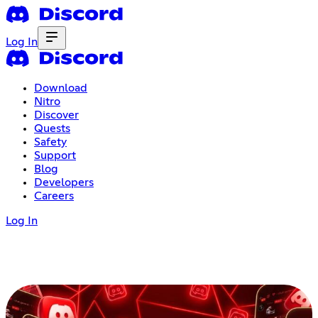
Log In
Download
Nitro
Discover
Quests
Safety
Support
Blog
Developers
Careers
Log In