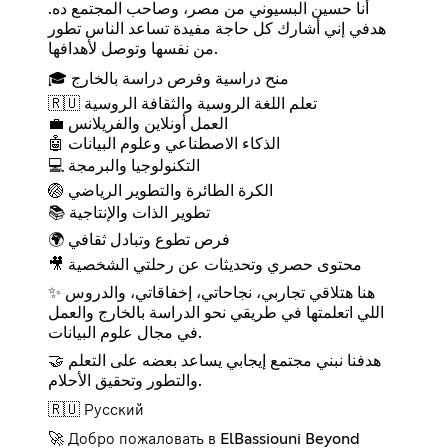
أنا حسين البسيوني من مصر، وصاحب المجتمع ده.
هدفي إني أشارك كل حاجة مفيدة تساعد الناس تطور
من نفسها وتوصل لأهدافها.
🎓 منح دراسية وفرص دراسة بالخارج
🇷🇺 تعلم اللغة الروسية والثقافة الروسية
💼 العمل أونلاين والفريلانس
🤖 الذكاء الاصطناعي وعلوم البيانات
💻 التكنولوجيا والبرمجة
🏐 الكرة الطائرة والتطوير الرياضي
📚 تطوير الذات والإنتاجية
🌍 فرص تطوع وتبادل ثقافي
🎥 محتوى حصري وتحديثات عن رحلتي الشخصية
✨ هنا هتلاقي تجاربي، نجاحاتي، إخفاقاتي، والدروس
اللي اتعلمتها في طريقي نحو الدراسة بالخارج والعمل
في مجال علوم البيانات.
🤝 هدفنا نبني مجتمع إيجابي يساعد بعضه على التعلم
والتطور وتحقيق الأحلام.
🇷🇺 Русский
🚀 Добро пожаловать в ElBassiouni Beyond