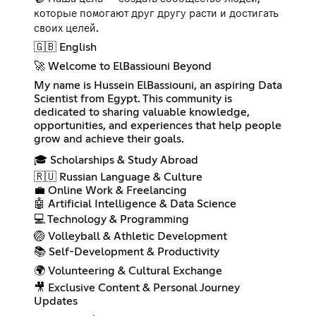
которые помогают друг другу расти и достигать
своих целей.
🇬🇧 English
🚀 Welcome to ElBassiouni Beyond
My name is Hussein ElBassiouni, an aspiring Data
Scientist from Egypt. This community is
dedicated to sharing valuable knowledge,
opportunities, and experiences that help people
grow and achieve their goals.
🎓 Scholarships & Study Abroad
🇷🇺 Russian Language & Culture
💼 Online Work & Freelancing
🤖 Artificial Intelligence & Data Science
💻 Technology & Programming
🏐 Volleyball & Athletic Development
📚 Self-Development & Productivity
🌍 Volunteering & Cultural Exchange
🎥 Exclusive Content & Personal Journey
Updates