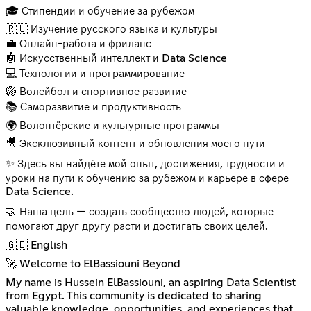
🎓 Стипендии и обучение за рубежом
🇷🇺 Изучение русского языка и культуры
💼 Онлайн-работа и фриланс
🤖 Искусственный интеллект и Data Science
💻 Технологии и программирование
🏐 Волейбол и спортивное развитие
📚 Саморазвитие и продуктивность
🌍 Волонтёрские и культурные программы
🎥 Эксклюзивный контент и обновления моего пути
✨ Здесь вы найдёте мой опыт, достижения, трудности и
уроки на пути к обучению за рубежом и карьере в сфере
Data Science.
🤝 Наша цель — создать сообщество людей, которые
помогают друг другу расти и достигать своих целей.
🇬🇧 English
🚀 Welcome to ElBassiouni Beyond
My name is Hussein ElBassiouni, an aspiring Data Scientist
from Egypt. This community is dedicated to sharing
valuable knowledge, opportunities, and experiences that