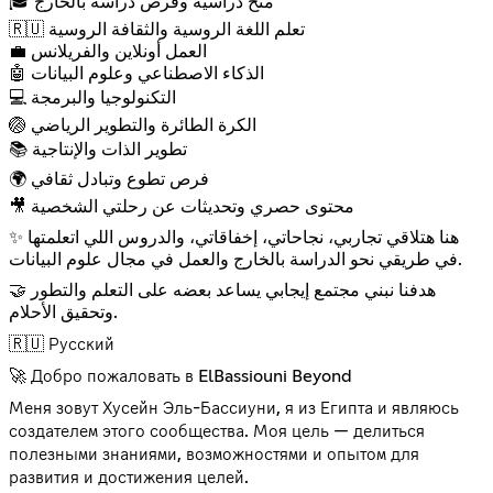
🎓 منح دراسية وفرص دراسة بالخارج
🇷🇺 تعلم اللغة الروسية والثقافة الروسية
💼 العمل أونلاين والفريلانس
🤖 الذكاء الاصطناعي وعلوم البيانات
💻 التكنولوجيا والبرمجة
🏐 الكرة الطائرة والتطوير الرياضي
📚 تطوير الذات والإنتاجية
🌍 فرص تطوع وتبادل ثقافي
🎥 محتوى حصري وتحديثات عن رحلتي الشخصية
✨ هنا هتلاقي تجاربي، نجاحاتي، إخفاقاتي، والدروس اللي اتعلمتها
في طريقي نحو الدراسة بالخارج والعمل في مجال علوم البيانات.
🤝 هدفنا نبني مجتمع إيجابي يساعد بعضه على التعلم والتطور
وتحقيق الأحلام.
🇷🇺 Русский
🚀 Добро пожаловать в ElBassiouni Beyond
Меня зовут Хусейн Эль-Бассиуни, я из Египта и являюсь
создателем этого сообщества. Моя цель — делиться
полезными знаниями, возможностями и опытом для
развития и достижения целей.