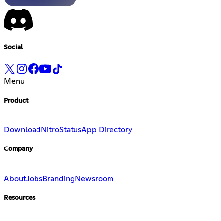
Social
Menu
Product
Download
Nitro
Status
App Directory
Company
About
Jobs
Branding
Newsroom
Resources