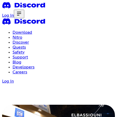
Log In
Download
Nitro
Discover
Quests
Safety
Support
Blog
Developers
Careers
Log In