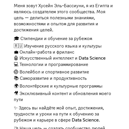
Меня зовут Хусейн Эль-Бассиуни, я из Египта и
являюсь создателем этого сообщества. Моя
цель — делиться полезными знаниями,
возможностями и опытом для развития и
достижения целей.
🎓 Стипендии и обучение за рубежом
🇷🇺 Изучение русского языка и культуры
💼 Онлайн-работа и фриланс
🤖 Искусственный интеллект и Data Science
💻 Технологии и программирование
🏐 Волейбол и спортивное развитие
📚 Саморазвитие и продуктивность
🌍 Волонтёрские и культурные программы
🎥 Эксклюзивный контент и обновления моего
пути
✨ Здесь вы найдёте мой опыт, достижения,
трудности и уроки на пути к обучению за
рубежом и карьере в сфере Data Science.
🤝 Наша цель — создать сообщество людей,