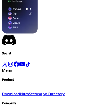
Social
Menu
Product
Download
Nitro
Status
App Directory
Company