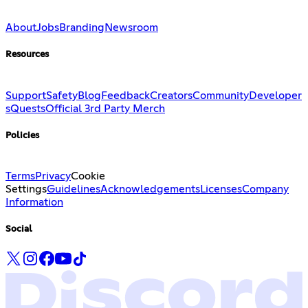
About
Jobs
Branding
Newsroom
Resources
Support
Safety
Blog
Feedback
Creators
Community
Developer
s
Quests
Official 3rd Party Merch
Policies
Terms
Privacy
Cookie
Settings
Guidelines
Acknowledgements
Licenses
Company
Information
Social