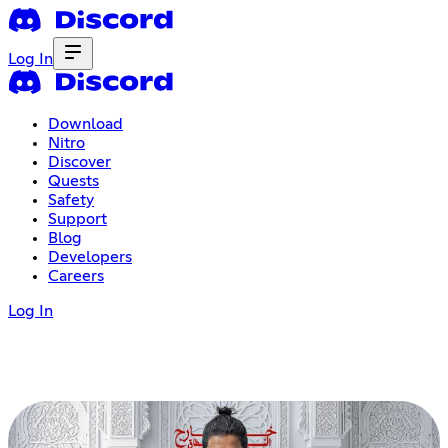
Log In
Download
Nitro
Discover
Quests
Safety
Support
Blog
Developers
Careers
Log In