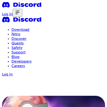
Log In
Download
Nitro
Discover
Quests
Safety
Support
Blog
Developers
Careers
Log In