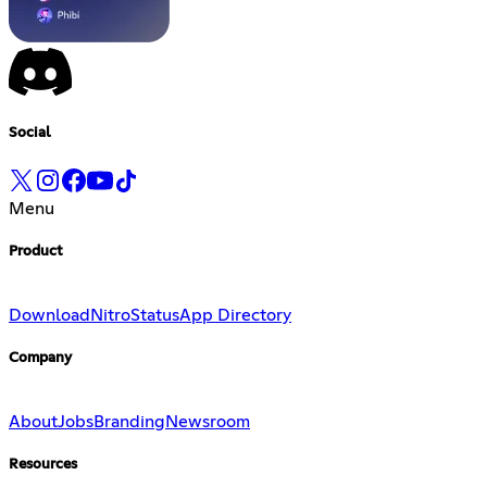
Social
Menu
Product
Download
Nitro
Status
App Directory
Company
About
Jobs
Branding
Newsroom
Resources