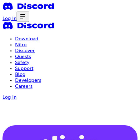
Log In
Download
Nitro
Discover
Quests
Safety
Support
Blog
Developers
Careers
Log In