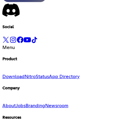
Social
Menu
Product
Download
Nitro
Status
App Directory
Company
About
Jobs
Branding
Newsroom
Resources