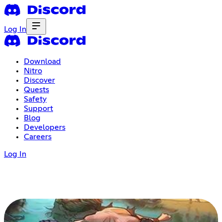
Log In
Download
Nitro
Discover
Quests
Safety
Support
Blog
Developers
Careers
Log In