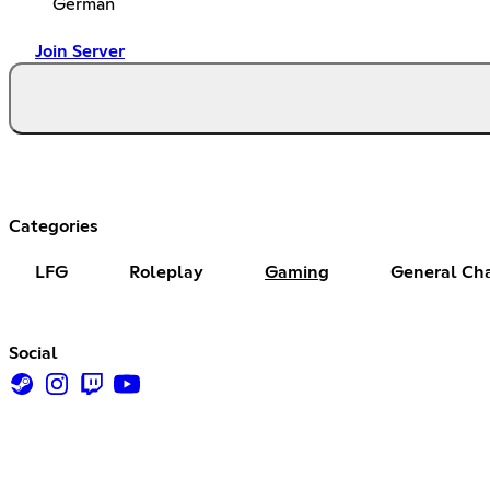
German
Join Server
Categories
LFG
Roleplay
Gaming
General Ch
Social