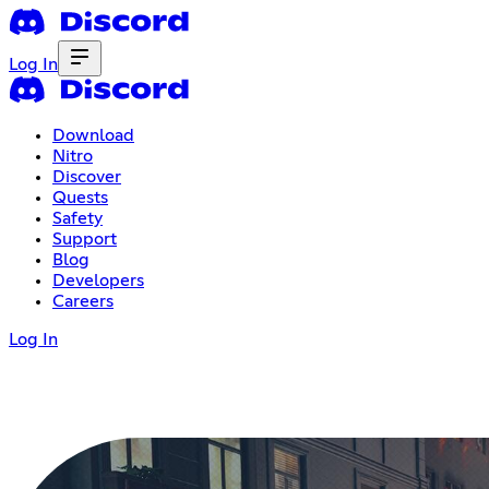
Log In
Download
Nitro
Discover
Quests
Safety
Support
Blog
Developers
Careers
Log In