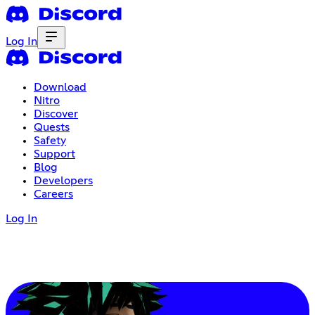
Log In
Download
Nitro
Discover
Quests
Safety
Support
Blog
Developers
Careers
Log In