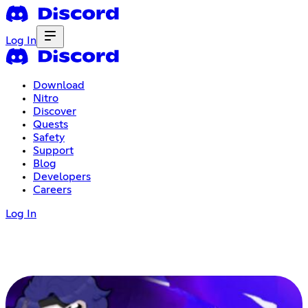
Log In
Download
Nitro
Discover
Quests
Safety
Support
Blog
Developers
Careers
Log In