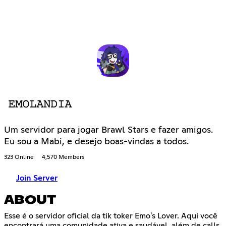
𝙴𝙼𝙾𝙻𝙰𝙽𝙳𝙸𝙰
Um servidor para jogar Brawl Stars e fazer amigos.
Eu sou a Mabi, e desejo boas-vindas a todos.
323 Online
4,570 Members
Join Server
ABOUT
Esse é o servidor oficial da tik toker Emo's Lover. Aqui você
encontrará uma comunidade ativa e saudável, além de calls