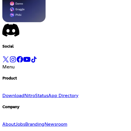
Social
Menu
Product
Download
Nitro
Status
App Directory
Company
About
Jobs
Branding
Newsroom