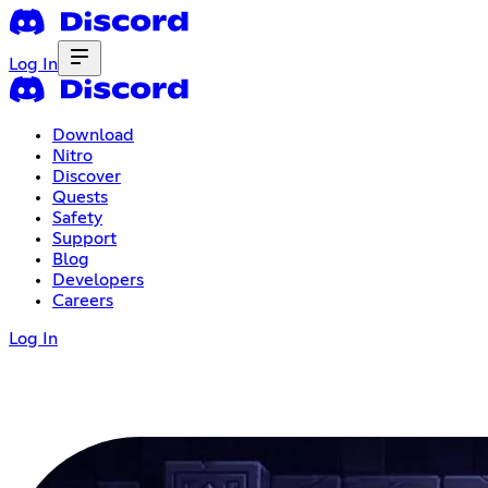
Log In
Download
Nitro
Discover
Quests
Safety
Support
Blog
Developers
Careers
Log In