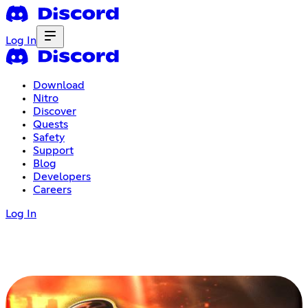
Log In
Download
Nitro
Discover
Quests
Safety
Support
Blog
Developers
Careers
Log In