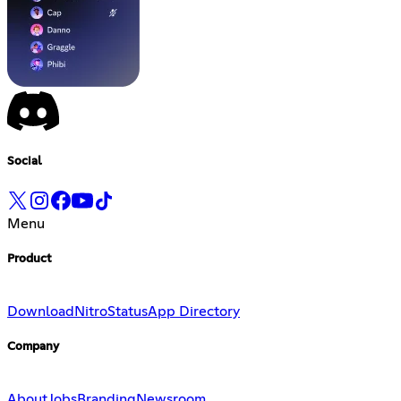
Social
Menu
Product
Download
Nitro
Status
App Directory
Company
About
Jobs
Branding
Newsroom