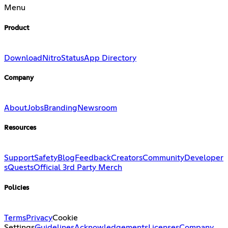
Menu
Product
Download
Nitro
Status
App Directory
Company
About
Jobs
Branding
Newsroom
Resources
Support
Safety
Blog
Feedback
Creators
Community
Developer
s
Quests
Official 3rd Party Merch
Policies
Terms
Privacy
Cookie
Settings
Guidelines
Acknowledgements
Licenses
Company