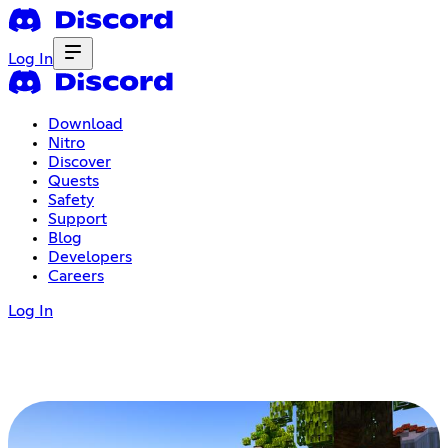
Log In
Download
Nitro
Discover
Quests
Safety
Support
Blog
Developers
Careers
Log In