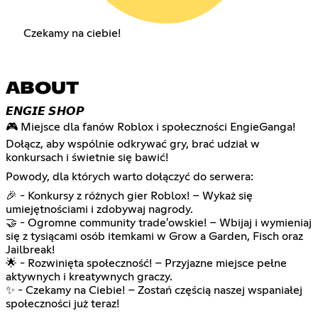
Czekamy na ciebie!
ABOUT
𝙀𝙉𝙂𝙄𝙀 𝙎𝙃𝙊𝙋
🎮 Miejsce dla fanów Roblox i społeczności EngieGanga!
Dołącz, aby wspólnie odkrywać gry, brać udział w
konkursach i świetnie się bawić!
Powody, dla których warto dołączyć do serwera:
🎉 - Konkursy z różnych gier Roblox! – Wykaż się
umiejętnościami i zdobywaj nagrody.
🤝 - Ogromne community trade'owskie! – Wbijaj i wymieniaj
się z tysiącami osób itemkami w Grow a Garden, Fisch oraz
Jailbreak!
🌟 - Rozwinięta społeczność! – Przyjazne miejsce pełne
aktywnych i kreatywnych graczy.
✨ - Czekamy na Ciebie! – Zostań częścią naszej wspaniałej
społeczności już teraz!