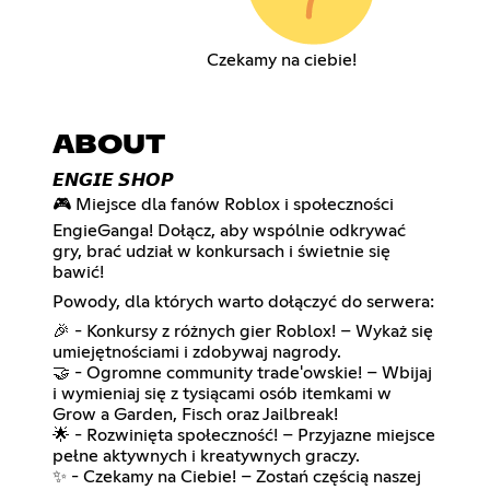
Czekamy na ciebie!
ABOUT
𝙀𝙉𝙂𝙄𝙀 𝙎𝙃𝙊𝙋
🎮 Miejsce dla fanów Roblox i społeczności
EngieGanga! Dołącz, aby wspólnie odkrywać
gry, brać udział w konkursach i świetnie się
bawić!
Powody, dla których warto dołączyć do serwera:
🎉 - Konkursy z różnych gier Roblox! – Wykaż się
umiejętnościami i zdobywaj nagrody.
🤝 - Ogromne community trade'owskie! – Wbijaj
i wymieniaj się z tysiącami osób itemkami w
Grow a Garden, Fisch oraz Jailbreak!
🌟 - Rozwinięta społeczność! – Przyjazne miejsce
pełne aktywnych i kreatywnych graczy.
✨ - Czekamy na Ciebie! – Zostań częścią naszej