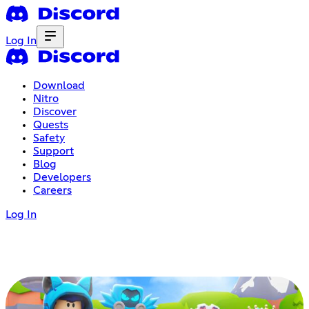
Log In
Download
Nitro
Discover
Quests
Safety
Support
Blog
Developers
Careers
Log In