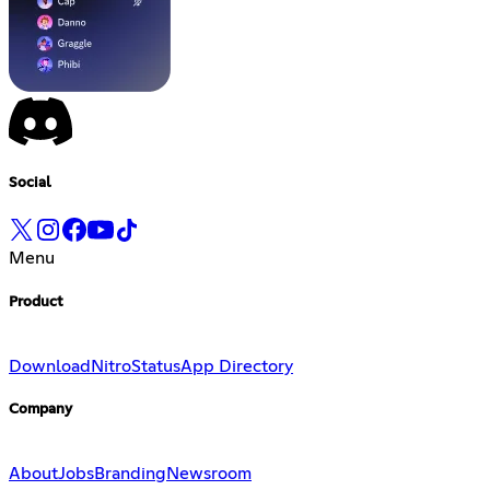
Social
Menu
Product
Download
Nitro
Status
App Directory
Company
About
Jobs
Branding
Newsroom