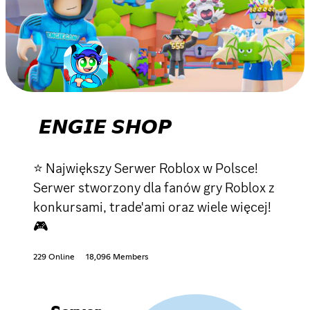
𝙀𝙉𝙂𝙄𝙀 𝙎𝙃𝙊𝙋
⭐ Największy Serwer Roblox w Polsce!
Serwer stworzony dla fanów gry Roblox z
konkursami, trade'ami oraz wiele więcej!
🎮
229 Online
18,096 Members