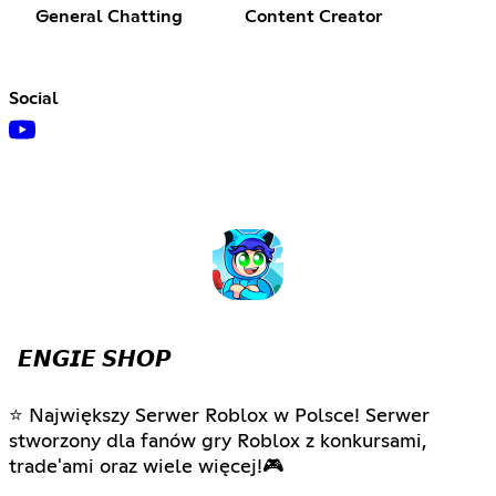
General Chatting
Content Creator
Social
𝙀𝙉𝙂𝙄𝙀 𝙎𝙃𝙊𝙋
⭐ Największy Serwer Roblox w Polsce! Serwer
stworzony dla fanów gry Roblox z konkursami,
trade'ami oraz wiele więcej!🎮