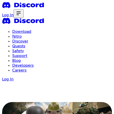
Log In
Download
Nitro
Discover
Quests
Safety
Support
Blog
Developers
Careers
Log In