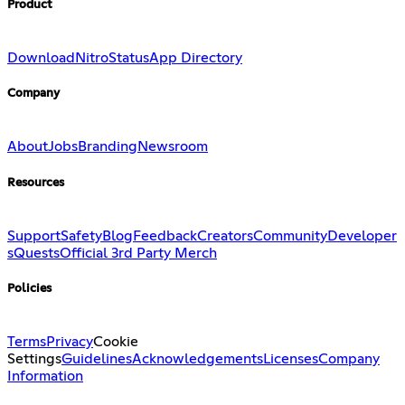
Product
Download
Nitro
Status
App Directory
Company
About
Jobs
Branding
Newsroom
Resources
Support
Safety
Blog
Feedback
Creators
Community
Developer
s
Quests
Official 3rd Party Merch
Policies
Terms
Privacy
Cookie
Settings
Guidelines
Acknowledgements
Licenses
Company
Information