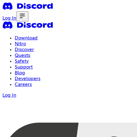
Log In
Download
Nitro
Discover
Quests
Safety
Support
Blog
Developers
Careers
Log In