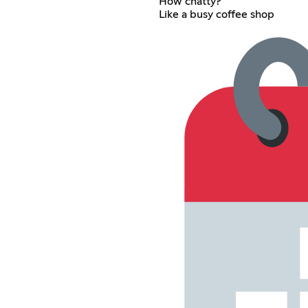
How chatty?
Like a busy coffee shop