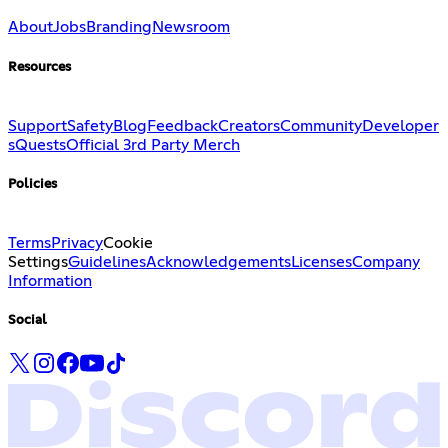
About
Jobs
Branding
Newsroom
Resources
Support
Safety
Blog
Feedback
Creators
Community
Developer
s
Quests
Official 3rd Party Merch
Policies
Terms
Privacy
Cookie
Settings
Guidelines
Acknowledgements
Licenses
Company
Information
Social