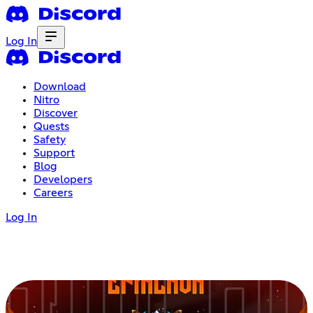
Log In
Download
Nitro
Discover
Quests
Safety
Support
Blog
Developers
Careers
Log In