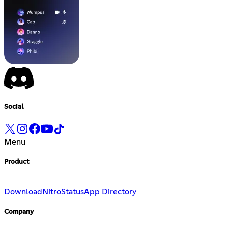
Social
Menu
Product
Download
Nitro
Status
App Directory
Company