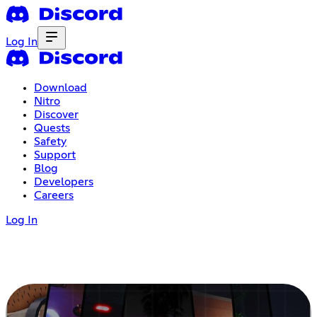
Log In
Download
Nitro
Discover
Quests
Safety
Support
Blog
Developers
Careers
Log In