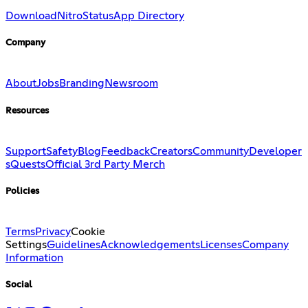
Download
Nitro
Status
App Directory
Company
About
Jobs
Branding
Newsroom
Resources
Support
Safety
Blog
Feedback
Creators
Community
Developer
s
Quests
Official 3rd Party Merch
Policies
Terms
Privacy
Cookie
Settings
Guidelines
Acknowledgements
Licenses
Company
Information
Social