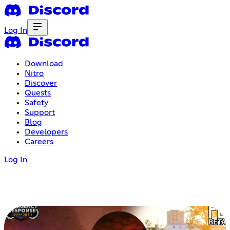
Log In
Download
Nitro
Discover
Quests
Safety
Support
Blog
Developers
Careers
Log In