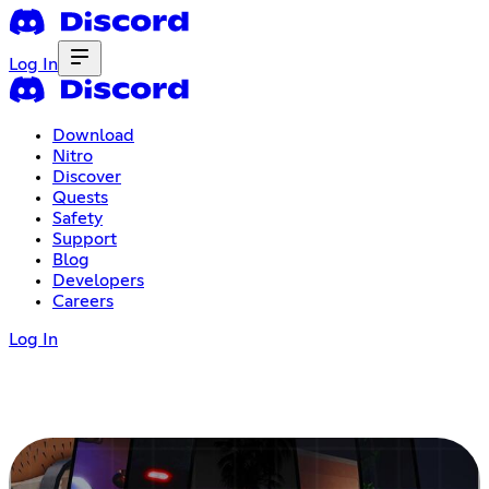
Log In
Download
Nitro
Discover
Quests
Safety
Support
Blog
Developers
Careers
Log In