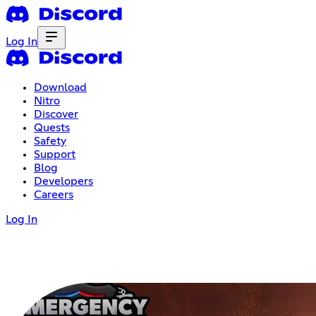
Log In
Download
Nitro
Discover
Quests
Safety
Support
Blog
Developers
Careers
Log In