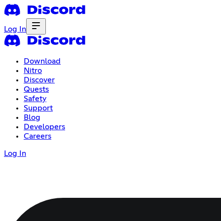
Log In
Download
Nitro
Discover
Quests
Safety
Support
Blog
Developers
Careers
Log In