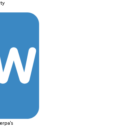
ty
erpa's