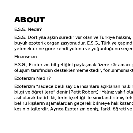
ABOUT
E.S.G. Nedir?
E.S.G. Dört yıla aşkın süredir var olan ve Türkiye halkın
büyük ezoterik organizasyonudur. E.S.G., Türkiye çapında
yeteneklerine göre kendi yolunu ve yoğunluğunu seçer. E.S
Finansman
E.S.G., Ezoterizm bilgeliğini paylaşmak üzere kâr amacı 
oluşum tarafından desteklenmemektedir, fonlanmamaktadı
Ezoterizm Nedir?
Ezoterizm “sadece belli sayıda insanlara açıklanan halk
bilgi ve öğretilere“ denir (Petit Robert) “Yalnız vakıf ola
asıl olarak belirli kişilerin içselliği ile sınırlandırılmış
belirli kişilerin aşamalardan geçerek bilmeye hak kazandı
kesin bilgilerdir. Ayrıca Ezoterizm geniş, farklı öğreti v