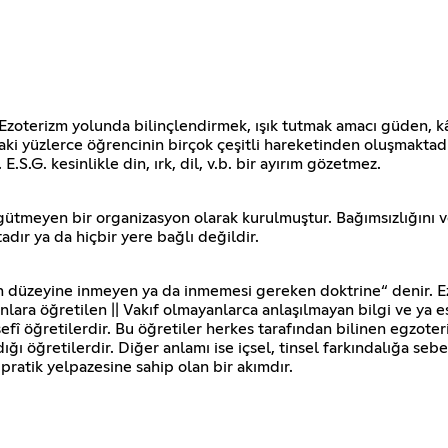
ı, Ezoterizm yolunda bilinçlendirmek, ışık tutmak amacı güden, k
ki yüzlerce öğrencinin birçok çeşitli hareketinden oluşmaktadır
.G. kesinlikle din, ırk, dil, v.b. bir ayırım gözetmez.
gütmeyen bir organizasyon olarak kurulmuştur. Bağımsızlığını ve 
r ya da hiçbir yere bağlı değildir.
ın düzeyine inmeyen ya da inmemesi gereken doktrine“ denir. Ezo
nlara öğretilen || Vakıf olmayanlarca anlaşılmayan bilgi ve ya ese
 felsefî öğretilerdir. Bu öğretiler herkes tarafından bilinen egzot
ğı öğretilerdir. Diğer anlamı ise içsel, tinsel farkındalığa seb
e pratik yelpazesine sahip olan bir akımdır.