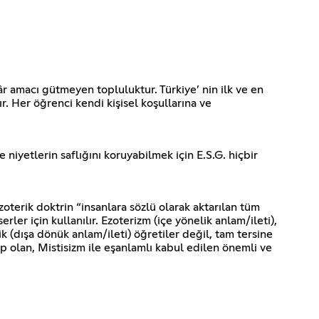
âr amacı gütmeyen topluluktur. Türkiye’ nin ilk ve en
. Her öğrenci kendi kişisel koşullarına ve
niyetlerin saflığını koruyabilmek için E.S.G. hiçbir
terik doktrin “insanlara sözlü olarak aktarılan tüm
rler için kullanılır. Ezoterizm (içe yönelik anlam/ileti),
erik (dışa dönük anlam/ileti) öğretiler değil, tam tersine
ep olan, Mistisizm ile eşanlamlı kabul edilen önemli ve