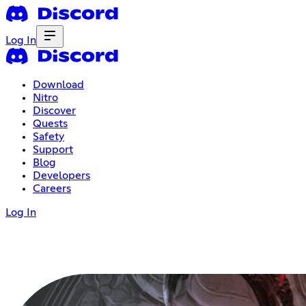
Log In
Download
Nitro
Discover
Quests
Safety
Support
Blog
Developers
Careers
Log In