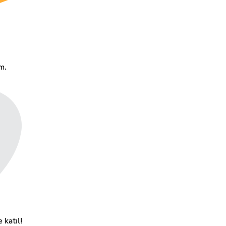
m.
 katıl!