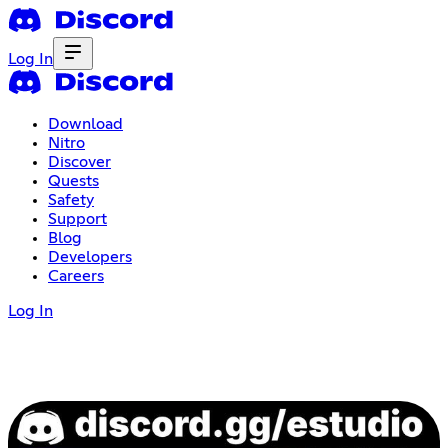
Log In
Download
Nitro
Discover
Quests
Safety
Support
Blog
Developers
Careers
Log In