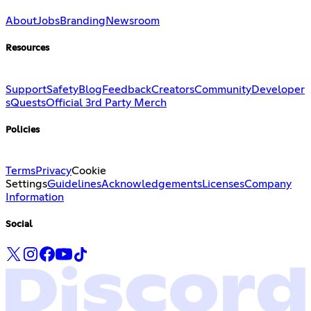
About
Jobs
Branding
Newsroom
Resources
Support
Safety
Blog
Feedback
Creators
Community
Developer
s
Quests
Official 3rd Party Merch
Policies
Terms
Privacy
Cookie
Settings
Guidelines
Acknowledgements
Licenses
Company
Information
Social