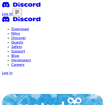
Log In
Download
Nitro
Discover
Quests
Safety
Support
Blog
Developers
Careers
Log In