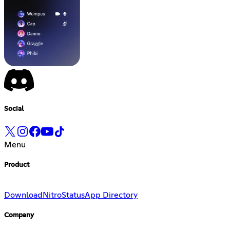
Social
Menu
Product
Download
Nitro
Status
App Directory
Company