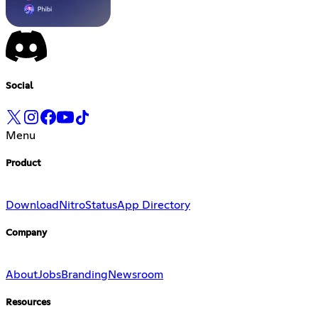
Social
Menu
Product
Download
Nitro
Status
App Directory
Company
About
Jobs
Branding
Newsroom
Resources