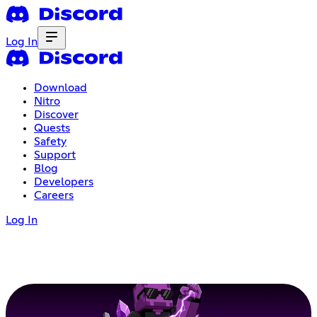
Log In
Download
Nitro
Discover
Quests
Safety
Support
Blog
Developers
Careers
Log In