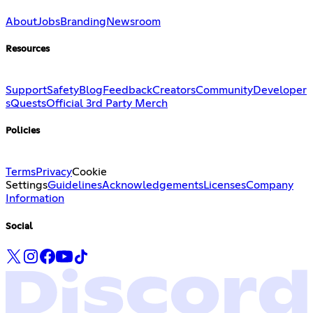
About
Jobs
Branding
Newsroom
Resources
Support
Safety
Blog
Feedback
Creators
Community
Developer
s
Quests
Official 3rd Party Merch
Policies
Terms
Privacy
Cookie
Settings
Guidelines
Acknowledgements
Licenses
Company
Information
Social