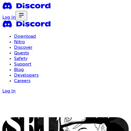
Log In
Download
Nitro
Discover
Quests
Safety
Support
Blog
Developers
Careers
Log In