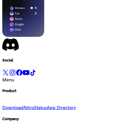
Social
Menu
Product
Download
Nitro
Status
App Directory
Company