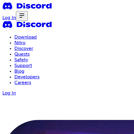
Log In
Download
Nitro
Discover
Quests
Safety
Support
Blog
Developers
Careers
Log In