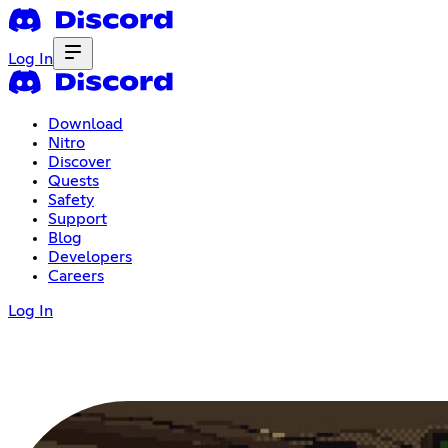
Log In
Download
Nitro
Discover
Quests
Safety
Support
Blog
Developers
Careers
Log In