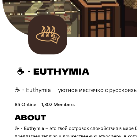
☕・EUTHYMIA
☕・Euthymia — уютное местечко с русскоязы
85 Online
1,302 Members
ABOUT
☕・Euthymia – это твой островок спокойствия в мире D
предлагаем теплую и дружественную атмосферу, в кото