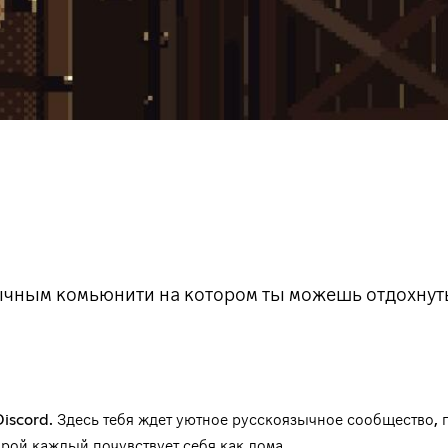
чным комьюнити на котором ты можешь отдохнуть
iscord. Здесь тебя ждет уютное русскоязычное сообщество, 
рой каждый почувствует себя как дома.