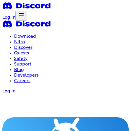
Log In
Download
Nitro
Discover
Quests
Safety
Support
Blog
Developers
Careers
Log In