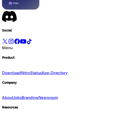
Social
Menu
Product
Download
Nitro
Status
App Directory
Company
About
Jobs
Branding
Newsroom
Resources