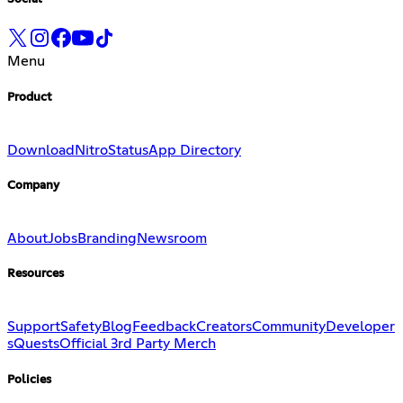
Menu
Product
Download
Nitro
Status
App Directory
Company
About
Jobs
Branding
Newsroom
Resources
Support
Safety
Blog
Feedback
Creators
Community
Developer
s
Quests
Official 3rd Party Merch
Policies