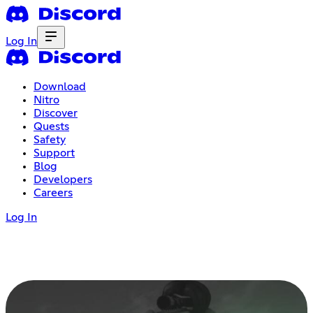
Log In
Download
Nitro
Discover
Quests
Safety
Support
Blog
Developers
Careers
Log In