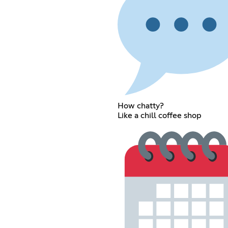
How chatty?
Like a chill coffee shop