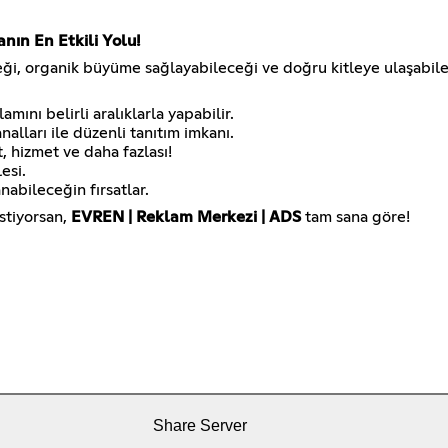
ın En Etkili Yolu!
eği, organik büyüme sağlayabileceği ve doğru kitleye ulaşabil
ını belirli aralıklarla yapabilir.
alları ile düzenli tanıtım imkanı.
, hizmet ve daha fazlası!
esi.
abileceğin fırsatlar.
stiyorsan,
EVREN | Reklam Merkezi | ADS
tam sana göre!
Share Server