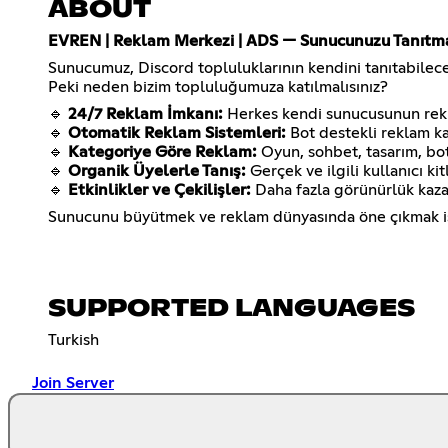
ABOUT
EVREN | Reklam Merkezi | ADS — Sunucunuzu Tanıtman
Sunucumuz, Discord topluluklarının kendini tanıtabilec
Peki neden bizim topluluğumuza katılmalısınız?
🔹
24/7 Reklam İmkanı:
Herkes kendi sunucusunun reklam
🔹
Otomatik Reklam Sistemleri:
Bot destekli reklam kan
🔹
Kategoriye Göre Reklam:
Oyun, sohbet, tasarım, bot
🔹
Organik Üyelerle Tanış:
Gerçek ve ilgili kullanıcı kitl
🔹
Etkinlikler ve Çekilişler:
Daha fazla görünürlük kazan
Sunucunu büyütmek ve reklam dünyasında öne çıkmak i
SUPPORTED LANGUAGES
Turkish
Join Server