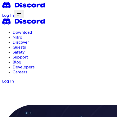
Log In
Download
Nitro
Discover
Quests
Safety
Support
Blog
Developers
Careers
Log In