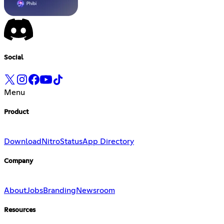
Social
Menu
Product
Download
Nitro
Status
App Directory
Company
About
Jobs
Branding
Newsroom
Resources