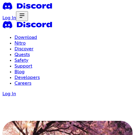
Log In
Download
Nitro
Discover
Quests
Safety
Support
Blog
Developers
Careers
Log In