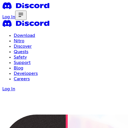
Log In
Download
Nitro
Discover
Quests
Safety
Support
Blog
Developers
Careers
Log In