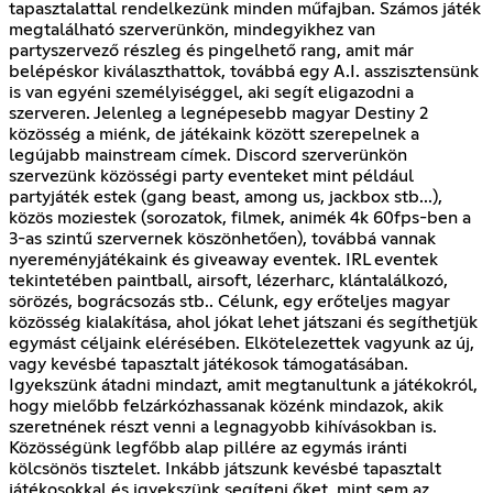
tapasztalattal rendelkezünk minden műfajban. Számos játék
megtalálható szerverünkön, mindegyikhez van
partyszervező részleg és pingelhető rang, amit már
belépéskor kiválaszthattok, továbbá egy A.I. asszisztensünk
is van egyéni személyiséggel, aki segít eligazodni a
szerveren. Jelenleg a legnépesebb magyar Destiny 2
közösség a miénk, de játékaink között szerepelnek a
legújabb mainstream címek. Discord szerverünkön
szervezünk közösségi party eventeket mint például
partyjáték estek (gang beast, among us, jackbox stb...),
közös moziestek (sorozatok, filmek, animék 4k 60fps-ben a
3-as szintű szervernek köszönhetően), továbbá vannak
nyereményjátékaink és giveaway eventek. IRL eventek
tekintetében paintball, airsoft, lézerharc, klántalálkozó,
sörözés, bográcsozás stb.. Célunk, egy erőteljes magyar
közösség kialakítása, ahol jókat lehet játszani és segíthetjük
egymást céljaink elérésében. Elkötelezettek vagyunk az új,
vagy kevésbé tapasztalt játékosok támogatásában.
Igyekszünk átadni mindazt, amit megtanultunk a játékokról,
hogy mielőbb felzárkózhassanak közénk mindazok, akik
szeretnének részt venni a legnagyobb kihívásokban is.
Közösségünk legfőbb alap pillére az egymás iránti
kölcsönös tisztelet. Inkább játszunk kevésbé tapasztalt
játékosokkal és igyekszünk segíteni őket, mint sem az