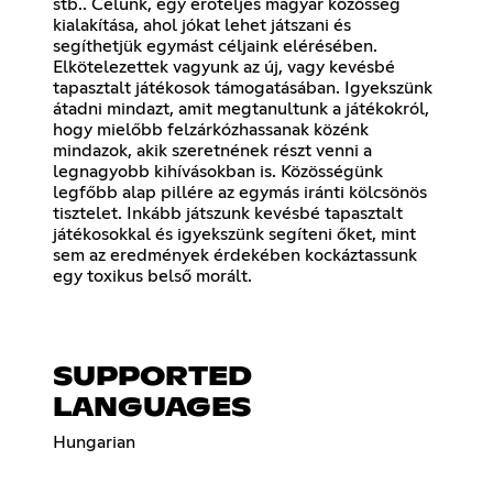
stb.. Célunk, egy erőteljes magyar közösség
kialakítása, ahol jókat lehet játszani és
segíthetjük egymást céljaink elérésében.
Elkötelezettek vagyunk az új, vagy kevésbé
tapasztalt játékosok támogatásában. Igyekszünk
átadni mindazt, amit megtanultunk a játékokról,
hogy mielőbb felzárkózhassanak közénk
mindazok, akik szeretnének részt venni a
legnagyobb kihívásokban is. Közösségünk
legfőbb alap pillére az egymás iránti kölcsönös
tisztelet. Inkább játszunk kevésbé tapasztalt
játékosokkal és igyekszünk segíteni őket, mint
sem az eredmények érdekében kockáztassunk
egy toxikus belső morált.
SUPPORTED
LANGUAGES
Hungarian