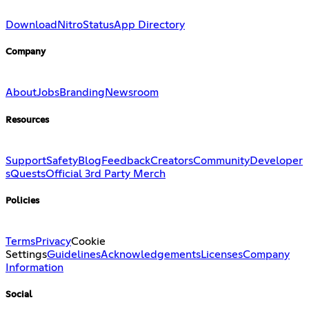
Download
Nitro
Status
App Directory
Company
About
Jobs
Branding
Newsroom
Resources
Support
Safety
Blog
Feedback
Creators
Community
Developer
s
Quests
Official 3rd Party Merch
Policies
Terms
Privacy
Cookie
Settings
Guidelines
Acknowledgements
Licenses
Company
Information
Social