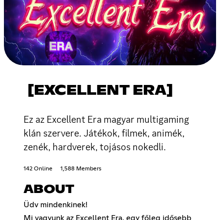
[EXCELLENT ERA]
Ez az Excellent Era magyar multigaming
klán szervere. Játékok, filmek, animék,
zenék, hardverek, tojásos nokedli.
142 Online
1,588 Members
ABOUT
Üdv mindenkinek!
Mi vagyunk az Excellent Era, egy főleg idősebb