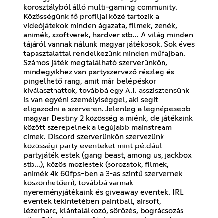
korosztályból álló multi-gaming community.
Közösségünk fő profiljai közé tartozik a
videójátékok minden ágazata, filmek, zenék,
animék, szoftverek, hardver stb... A világ minden
tájáról vannak nálunk magyar játékosok. Sok éves
tapasztalattal rendelkezünk minden műfajban.
Számos játék megtalálható szerverünkön,
mindegyikhez van partyszervező részleg és
pingelhető rang, amit már belépéskor
kiválaszthattok, továbbá egy A.I. asszisztensünk
is van egyéni személyiséggel, aki segít
eligazodni a szerveren. Jelenleg a legnépesebb
magyar Destiny 2 közösség a miénk, de játékaink
között szerepelnek a legújabb mainstream
címek. Discord szerverünkön szervezünk
közösségi party eventeket mint például
partyjáték estek (gang beast, among us, jackbox
stb...), közös moziestek (sorozatok, filmek,
animék 4k 60fps-ben a 3-as szintű szervernek
köszönhetően), továbbá vannak
nyereményjátékaink és giveaway eventek. IRL
eventek tekintetében paintball, airsoft,
lézerharc, klántalálkozó, sörözés, bográcsozás