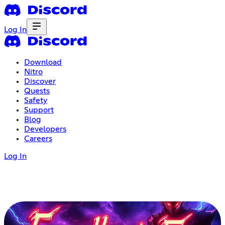
Log In
Download
Nitro
Discover
Quests
Safety
Support
Blog
Developers
Careers
Log In