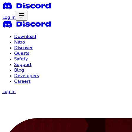
Log In
Download
Nitro
Discover
Quests
Safety
Support
Blog
Developers
Careers
Log In