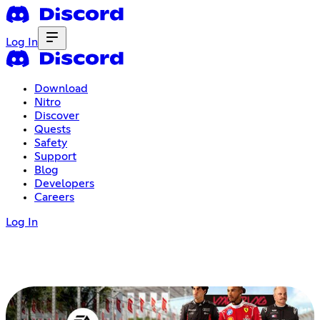
Log In
Download
Nitro
Discover
Quests
Safety
Support
Blog
Developers
Careers
Log In