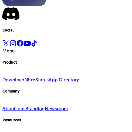
Social
Menu
Product
Download
Nitro
Status
App Directory
Company
About
Jobs
Branding
Newsroom
Resources