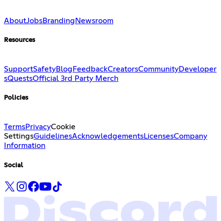
About
Jobs
Branding
Newsroom
Resources
Support
Safety
Blog
Feedback
Creators
Community
Developer
s
Quests
Official 3rd Party Merch
Policies
Terms
Privacy
Cookie
Settings
Guidelines
Acknowledgements
Licenses
Company
Information
Social