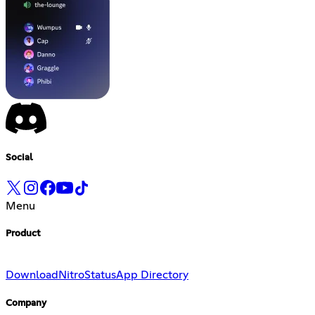
Social
Menu
Product
Download
Nitro
Status
App Directory
Company