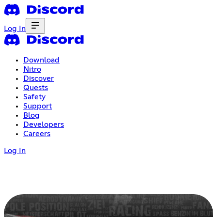
Log In
Download
Nitro
Discover
Quests
Safety
Support
Blog
Developers
Careers
Log In