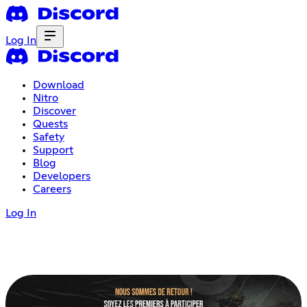
Log In
Download
Nitro
Discover
Quests
Safety
Support
Blog
Developers
Careers
Log In