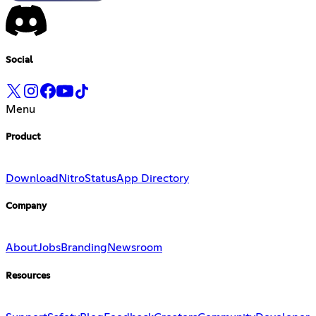
Social
Menu
Product
Download
Nitro
Status
App Directory
Company
About
Jobs
Branding
Newsroom
Resources