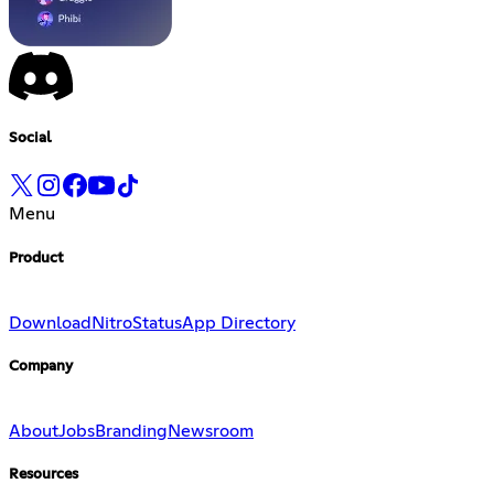
Social
Menu
Product
Download
Nitro
Status
App Directory
Company
About
Jobs
Branding
Newsroom
Resources