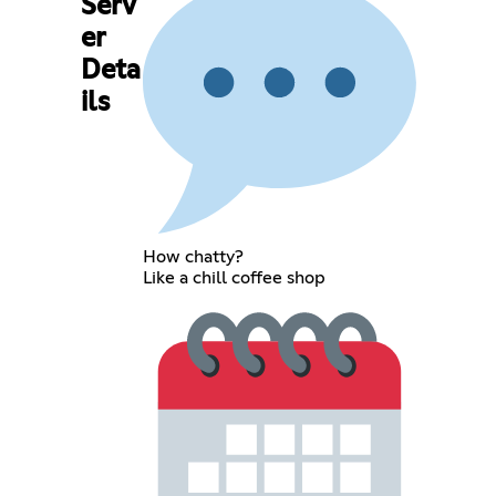
Serv
er
Deta
ils
How chatty?
Like a chill coffee shop