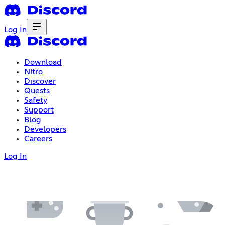
Log In
Download
Nitro
Discover
Quests
Safety
Support
Blog
Developers
Careers
Log In