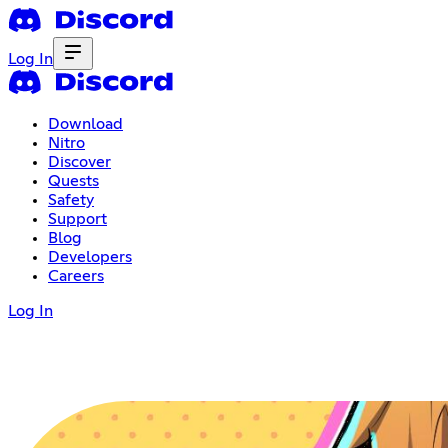
Log In
Download
Nitro
Discover
Quests
Safety
Support
Blog
Developers
Careers
Log In